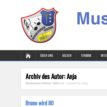
ÜBER UNS
BILDER
TERMINE
INTE
Archiv des Autor:
Anja
Musikverein Weiher 1900 e.V.
> Articles by: Anja
Bruno wird 80