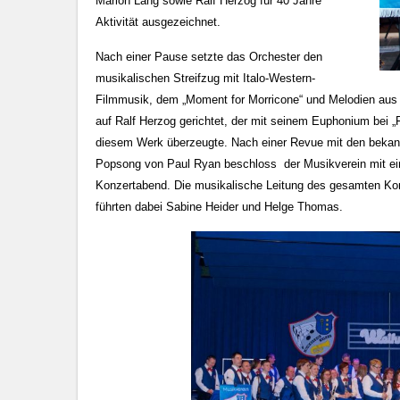
Marion Lang sowie Ralf Herzog für 40 Jahre
Aktivität ausgezeichnet.
Nach einer Pause setzte das Orchester den
musikalischen Streifzug mit Italo-Western-
Filmmusik, dem „Moment for Morricone“ und Melodien aus 
auf Ralf Herzog gerichtet, der mit seinem Euphonium bei „
diesem Werk überzeugte. Nach einer Revue mit den bekannt
Popsong von Paul Ryan beschloss der Musikverein mit ein
Konzertabend. Die musikalische Leitung des gesamten Ko
führten dabei Sabine Heider und Helge Thomas.