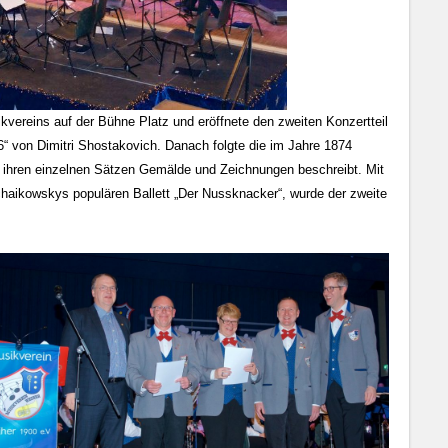
ereins auf der Bühne Platz und eröffnete den zweiten Konzertteil
 von Dimitri Shostakovich. Danach folgte die im Jahre 1874
in ihren einzelnen Sätzen Gemälde und Zeichnungen beschreibt. Mit
haikowskys populären Ballett „Der Nussknacker“, wurde der zweite