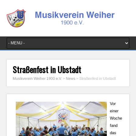
Straßenfest in Ubstadt
Musikverein Weiher 1900 e.V.
>
News
>
Straßenfest in Ubstadt
Vor
einer
Woche
fand
das