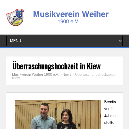
Überraschungshochzeit in Kiew
Musikverein Weiher 1900 e.V.
>
News
>
Überraschungshochzeit in
Kiew
Bereits
vor 2
Jahren
stellte