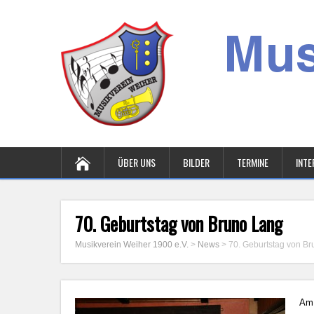
ÜBER UNS
BILDER
TERMINE
INTE
70. Geburtstag von Bruno Lang
Musikverein Weiher 1900 e.V.
>
News
>
70. Geburtstag von B
Am 