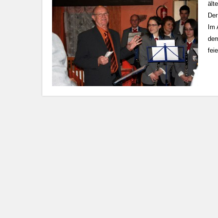
ält
Der
Im 
dem
fei